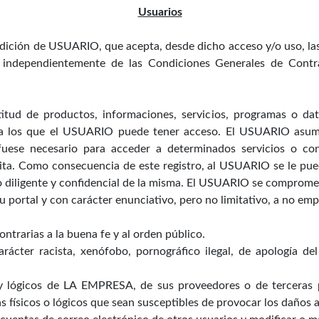
Usuarios
ondición de USUARIO, que acepta, desde dicho acceso y/o uso, la
n independientemente de las Condiciones Generales de Contr
tud de productos, informaciones, servicios, programas o dato
a los que el USUARIO puede tener acceso. El USUARIO asume l
 fuese necesario para acceder a determinados servicios o c
cita. Como consecuencia de este registro, al USUARIO se le pu
 diligente y confidencial de la misma. El USUARIO se comprome
portal y con carácter enunciativo, pero no limitativo, a no emp
 contrarias a la buena fe y al orden público.
ácter racista, xenófobo, pornográfico ilegal, de apología del
y lógicos de LA EMPRESA, de sus proveedores o de terceras pe
as físicos o lógicos que sean susceptibles de provocar los daño