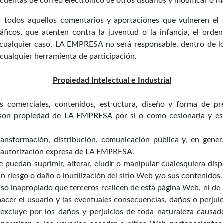
as cuentas de correo electrónico de otros usuarios y modificar o 
 todos aquellos comentarios y aportaciones que vulneren el r
ráficos, que atenten contra la juventud o la infancia, el orden
cualquier caso, LA EMPRESA no será responsable, dentro de los
 cualquier herramienta de participación.
Propiedad Intelectual e Industrial
es comerciales, contenidos, estructura, diseño y forma de pr
 son propiedad de LA EMPRESA por sí o como cesionaria y est
transformación, distribución, comunicación pública y, en gene
in autorización expresa de LA EMPRESA.
 puedan suprimir, alterar, eludir o manipular cualesquiera disp
 riesgo o daño o inutilización del sitio Web y/o sus contenidos.
o inapropiado que terceros realicen de esta página Web, ni de l
acer el usuario y las eventuales consecuencias, daños o perjuic
xcluye por los daños y perjuicios de toda naturaleza causados