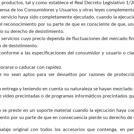
 productos, tal y como establece el Real Decreto Legislativo 1/
efensa de los Consumidores y Usuarios y otras leyes complementa
el servicio haya sido completamente ejecutado, cuando la ejecu
el reconocimiento por su parte de que es consciente de que, u
do su derecho de desistimiento.
de servicios cuyo precio dependa de fluctuaciones del mercado fi
 de desistimiento.
conforme a las especificaciones del consumidor y usuario o cl
iorarse o caducar con rapidez.
ue no sean aptos para ser devueltos por razones de protecci
u entrega y teniendo en cuenta su naturaleza se hayan mezclado 
de vídeo precintadas o de programas informáticos precintados q
no se preste en un soporte material cuando la ejecución haya 
ento por su parte de que en consecuencia pierde su derecho de 
laje original con todos los accesorios que contenga, en perf