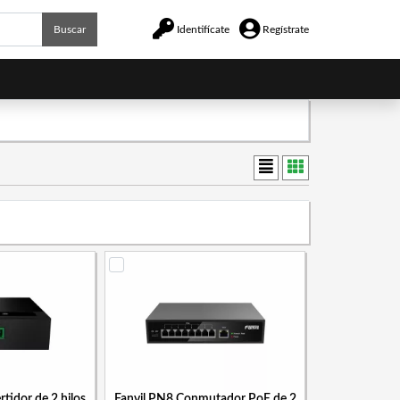
Buscar
Identifícate
Regístrate
tidor de 2 hilos
Fanvil PN8 Conmutador PoE de 2