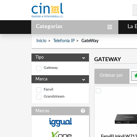
Categorías
La 
Inicio
Telefonia IP
GateWay
Tipo
GATEWAY
Gateway
Ordenar por
Marca
Fanvil
Grandstream
Marcas
Fanvil|Linkvil W71