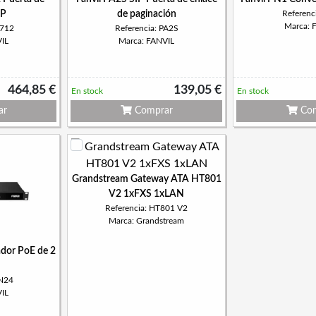
IP
de paginación
Referenc
Marca: 
W712
Referencia: PA2S
IL
Marca: FANVIL
464,85 €
139,05 €
En stock
En stock
ar
Comprar
Com
Grandstream Gateway ATA HT801
V2 1xFXS 1xLAN
Referencia: HT801 V2
Marca: Grandstream
dor PoE de 2
PN24
IL