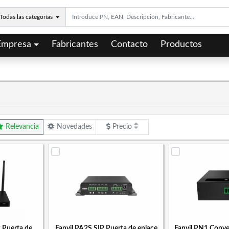
Todas las categorías
Empresa
Fabricantes
Contacto
Productos
Relevancia
Novedades
Precio
2 Puerta de
Fanvil PA2S SIP Puerta de enlace
Fanvil PN1 Conver