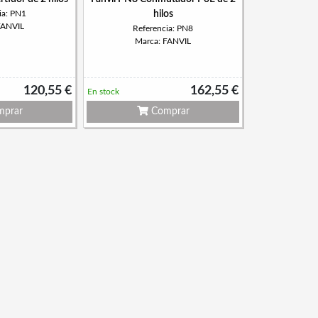
ia: PN1
hilos
FANVIL
Referencia: PN8
Marca: FANVIL
120,55 €
162,55 €
En stock
prar
Comprar