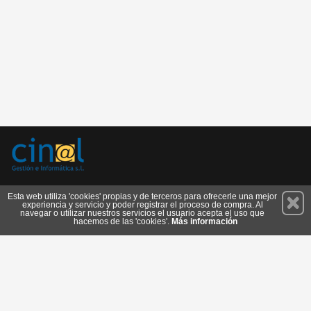
Permanece atento a nuestras novedades y promociones
Esta web utiliza 'cookies' propias y de terceros para ofrecerle una mejor
experiencia y servicio y poder registrar el proceso de compra. Al
Suscríbete
navegar o utilizar nuestros servicios el usuario acepta el uso que
hacemos de las 'cookies'.
Más información
Conócenos
Privacidad
Cómo llegar
Condiciones de Uso