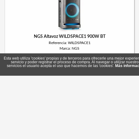
NGS Altavoz WILDSPACE1 900W BT
Referencia: WILDSPACE1
Marca: NGS
Esta web utiliza 'cookies' propias y de terceros para ofrecerle una mejor experie
servicio y poder registrar el proceso de compra. Al navegar o utilizar nuestro
servicios el usuario acepta el uso que hacemos de las 'cookies'.
Más informac
227,10 €
En stock
Comprar