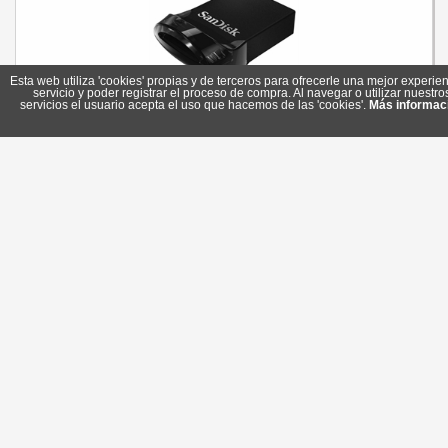
Esta web utiliza 'cookies' propias y de terceros para ofrecerle una mejor experien
servicio y poder registrar el proceso de compra. Al navegar o utilizar nuestro
servicios el usuario acepta el uso que hacemos de las 'cookies'.
Más informac
SanDisk SDCZ430-064G-G46 Lápiz USB 3.1 U.Fit 64GB
Referencia: SDCZ430-064G-G46
Marca: SanDisk
20,10 €
En stock
Comprar