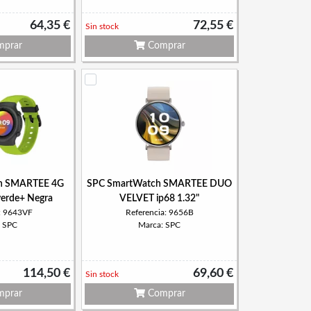
64,35 €
72,55 €
Sin stock
prar
Comprar
h SMARTEE 4G
SPC SmartWatch SMARTEE DUO
verde+ Negra
VELVET ip68 1.32"
a: 9643VF
Referencia: 9656B
: SPC
Marca: SPC
114,50 €
69,60 €
Sin stock
prar
Comprar