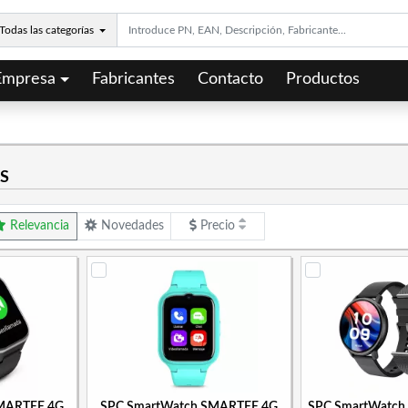
Todas las categorías
Empresa
Fabricantes
Contacto
Productos
S
Relevancia
Novedades
Precio
MARTEE 4G
SPC SmartWatch SMARTEE 4G
SPC SmartWatc