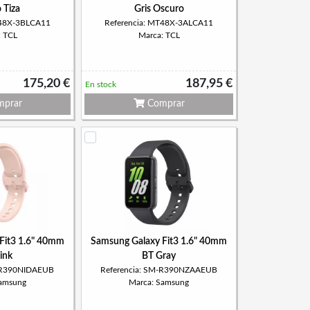
 Tiza
Gris Oscuro
T48X-3BLCA11
Referencia: MT48X-3ALCA11
: TCL
Marca: TCL
175,20 €
187,95 €
En stock
prar
Comprar
Fit3 1.6" 40mm
Samsung Galaxy Fit3 1.6" 40mm
ink
BT Gray
M-R390NIDAEUB
Referencia: SM-R390NZAAEUB
Samsung
Marca: Samsung