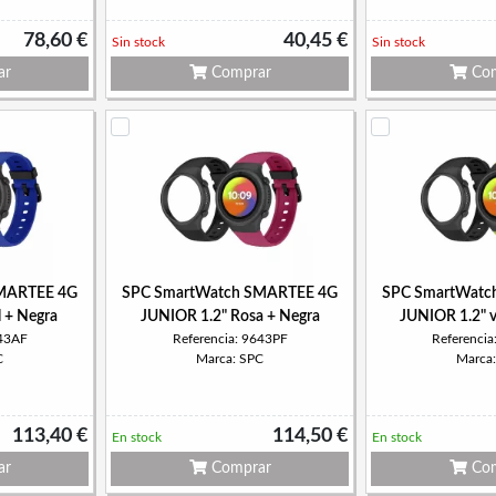
78,60 €
40,45 €
Sin stock
Sin stock
ar
Comprar
Com
MARTEE 4G
SPC SmartWatch SMARTEE 4G
SPC SmartWatc
 + Negra
JUNIOR 1.2" Rosa + Negra
JUNIOR 1.2" 
643AF
Referencia: 9643PF
Referenci
C
Marca: SPC
Marca
113,40 €
114,50 €
En stock
En stock
ar
Comprar
Com