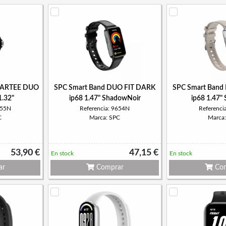
MARTEE DUO
SPC Smart Band DUO FIT DARK
SPC Smart Band
1.32"
ip68 1.47" ShadowNoir
ip68 1.47"
655N
Referencia: 9654N
Referenci
C
Marca: SPC
Marca
53,90 €
47,15 €
En stock
En stock
ar
Comprar
Com