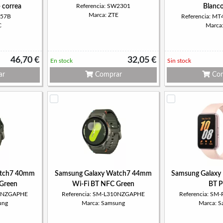
+ correa
Referencia: SW2301
Blanco
Marca: ZTE
657B
Referencia: M
C
Marca
46,70 €
32,05 €
En stock
Sin stock
ar
Comprar
Com
atch7 40mm
Samsung Galaxy Watch7 44mm
Samsung Galaxy 
 Green
Wi-Fi BT NFC Green
BT P
00NZGAPHE
Referencia: SM-L310NZGAPHE
Referencia: S
ung
Marca: Samsung
Marca: 