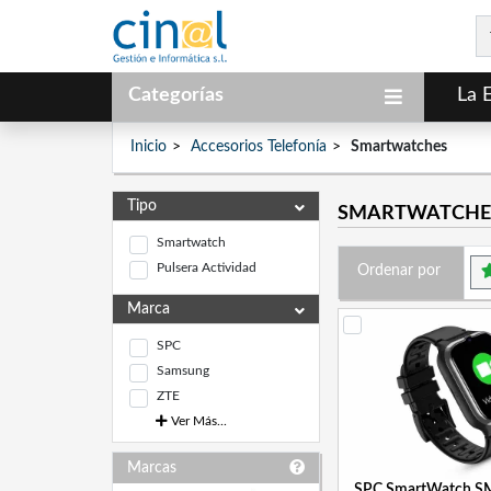
Categorías
La 
Inicio
Accesorios Telefonía
Smartwatches
Tipo
SMARTWATCHE
Smartwatch
Pulsera Actividad
Ordenar por
Marca
SPC
Samsung
ZTE
Ver Más...
Marcas
SPC SmartWatch S