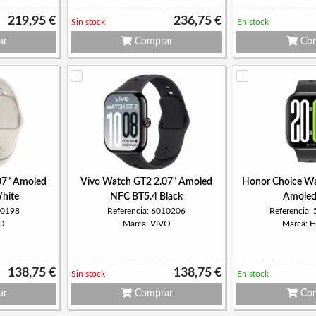
219,95 €
236,75 €
Sin stock
En stock
ar
Comprar
Com
07" Amoled
Vivo Watch GT2 2.07" Amoled
Honor Choice Wa
hite
NFC BT5.4 Black
Amoled
10198
Referencia: 6010206
Referencia
VO
Marca: VIVO
Marca:
138,75 €
138,75 €
Sin stock
En stock
ar
Comprar
Com