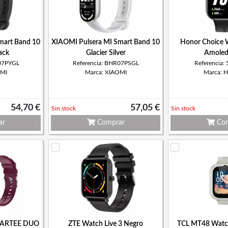
mart Band 10
XIAOMI Pulsera MI Smart Band 10
Honor Choice W
ack
Glacier Silver
Amoled
R07PYGL
Referencia: BHR07PSGL
Referencia
OMI
Marca: XIAOMI
Marca:
54,70 €
57,05 €
Sin stock
Sin stock
ar
Comprar
Com
MARTEE DUO
ZTE Watch Live 3 Negro
TCL MT48 Watch