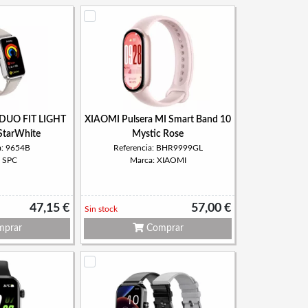
 DUO FIT LIGHT
XIAOMI Pulsera MI Smart Band 10
 StarWhite
Mystic Rose
a: 9654B
Referencia: BHR9999GL
: SPC
Marca: XIAOMI
47,15 €
57,00 €
Sin stock
prar
Comprar