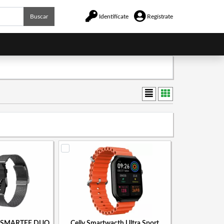
Buscar
Identifícate
Regístrate
h SMARTEE DUO
Celly Smartwacth Ultra Sport