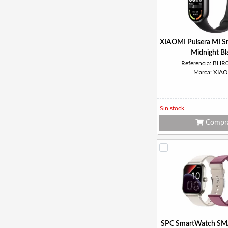
XIAOMI Pulsera MI S
Midnight Bl
Referencia: BH
Marca: XIA
Sin stock
Compr
SPC SmartWatch S