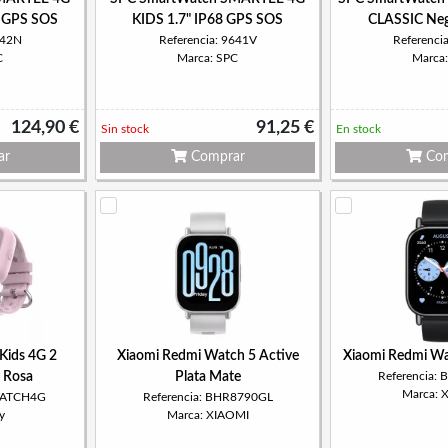
8 GPS SOS
KIDS 1.7" IP68 GPS SOS
CLASSIC Neg
642N
Referencia: 9641V
Referenci
C
Marca: SPC
Marca
124,90 €
91,25 €
Sin stock
En stock
ar
Comprar
Com
Kids 4G 2
Xiaomi Redmi Watch 5 Active
Xiaomi Redmi Wat
y Rosa
Plata Mate
Referencia:
Marca: 
SWATCH4G
Referencia: BHR8790GL
y
Marca: XIAOMI