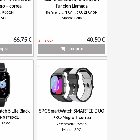
ro + correa
Funcion Llamada
a: 9652N
Referencia: TRAINERULTRABK
: SPC
Marca: Celly
66,75 €
40,50 €
Sin stock
prar
Comprar
ch 5 Lite Black
SPC SmartWatch SMARTEE DUO
 BHR8789GL
PRO Negro + correa
XIAOMI
Referencia: 9653N
Marca: SPC