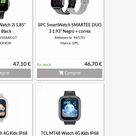
atch 2i 1.85"
SPC SmartWatch SMARTEE DUO
 Black
3 1.93" Negro + correa
: 5504ACGT
Referencia: 9657N
 HONOR
Marca: SPC
47,10 €
46,70 €
En stock
prar
Comprar
 4G Kids IP68
TCL MT48 Watch 4G Kids IP68