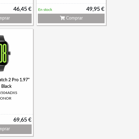
46,45 €
49,95 €
En stock
prar
Comprar
tch 2 Pro 1.97"
 Black
: 5504ADXS
 HONOR
69,65 €
prar