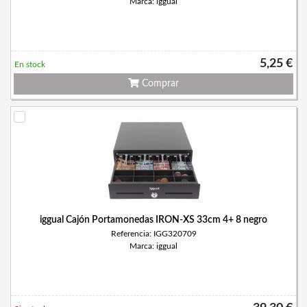
Marca: iggual
5,25 €
En stock
Comprar
iggual Cajón Portamonedas IRON-XS 33cm 4+ 8 negro
Referencia: IGG320709
Marca: iggual