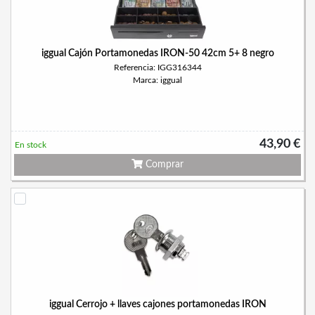
iggual Cajón Portamonedas IRON-50 42cm 5+ 8 negro
Referencia: IGG316344
Marca: iggual
43,90 €
En stock
Comprar
iggual Cerrojo + llaves cajones portamonedas IRON