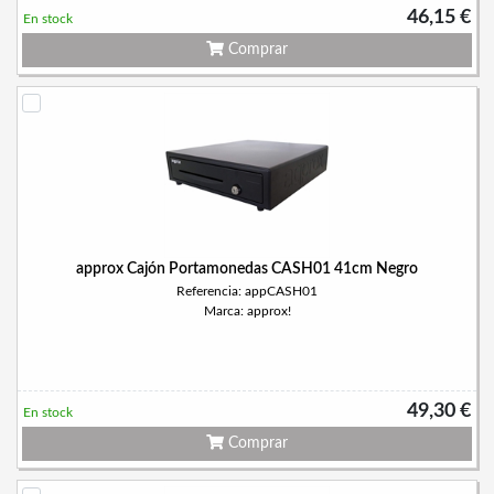
46,15 €
En stock
Comprar
approx Cajón Portamonedas CASH01 41cm Negro
Referencia: appCASH01
Marca: approx!
49,30 €
En stock
Comprar