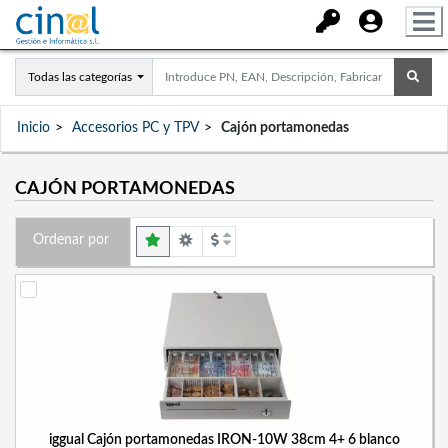
Todas las categorías
Inicio
Accesorios PC y TPV
Cajón portamonedas
CAJÓN PORTAMONEDAS
Ordenar por
iggual Cajón portamonedas IRON-10W 38cm 4+ 6 blanco