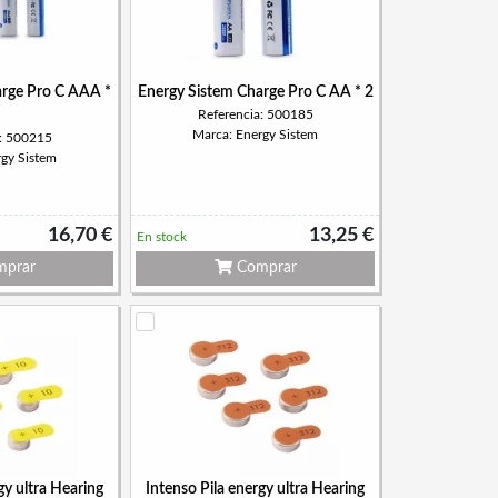
arge Pro C AAA *
Energy Sistem Charge Pro C AA * 2
Referencia: 500185
Marca: Energy Sistem
a: 500215
rgy Sistem
16,70 €
13,25 €
En stock
prar
Comprar
gy ultra Hearing
Intenso Pila energy ultra Hearing