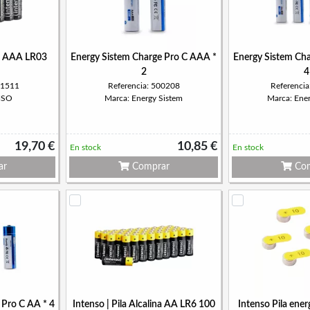
na AAA LR03
Energy Sistem Charge Pro C AAA *
Energy Sistem Ch
2
4
01511
Referencia: 500208
Referenci
NSO
Marca: Energy Sistem
Marca: Ene
19,70 €
10,85 €
En stock
En stock
ar
Comprar
Com
 Pro C AA * 4
Intenso | Pila Alcalina AA LR6 100
Intenso Pila ener