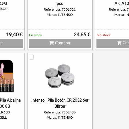
00192
pcs
Aid A10
Sistem
Referencia: 7501521
Referencia:
Marca: INTENSO
Marca: 
19,40 €
24,85 €
En stock
Sin stock
ar
Comprar
Com
ila Alcalina
Intenso | Pila Botón CR 2032 6er
00 8B
Blister
BLR6B8
Referencia: 7502436
CELL
Marca: INTENSO