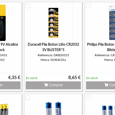
 9V Alcalina
Duracell Pila Boton Litio CR2032
Philips Pila Boto
ock
3V BLISTER*5
Blist
01451
Referencia: DRB20325
Referencia: 
NSO
Marca: DURACELL
Marca: P
4,35 €
8,65 €
En stock
En stock
ar
Comprar
Com