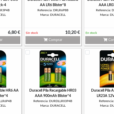
ck-4
AA LR6 Blister*8
AAA LR03
RLR3P4B
Referencia: DRLR6P8B
Referencia:
CELL
Marca: DURACELL
Marca: D
6,80 €
10,20 €
Sin stock
En stock
ar
Comprar
Com
gable HR6 AA
Duracell Pila Recargable HR03
Duracell Pila 
ter*4
AAA 900mAh Blister*4
LR23A 12V 
DLLR6P4B
Referencia: DURDLLR03P4B
Referenci
CELL
Marca: DURACELL
Marca: D