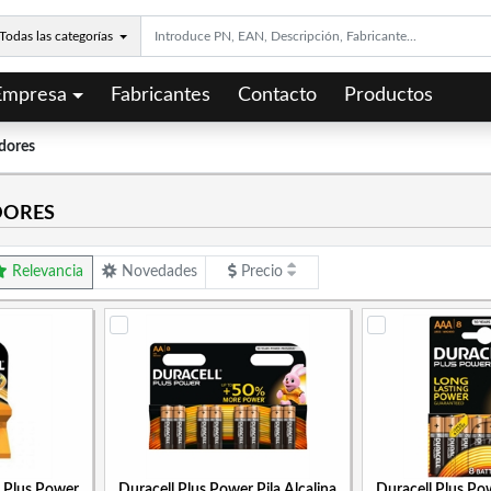
Todas las categorías
Empresa
Fabricantes
Contacto
Productos
adores
DORES
Relevancia
Novedades
Precio
a Plus Power
Duracell Plus Power Pila Alcalina
Duracell Plus Pow