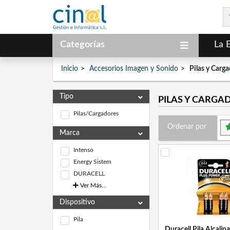
Categorías
La 
Inicio
Accesorios Imagen y Sonido
Pilas y Carg
Tipo
PILAS Y CARGA
Pilas/Cargadores
Ordenar por
Marca
Intenso
Energy Sistem
DURACELL
Ver Más...
Dispositivo
Pila
Duracell Pila Alcalin