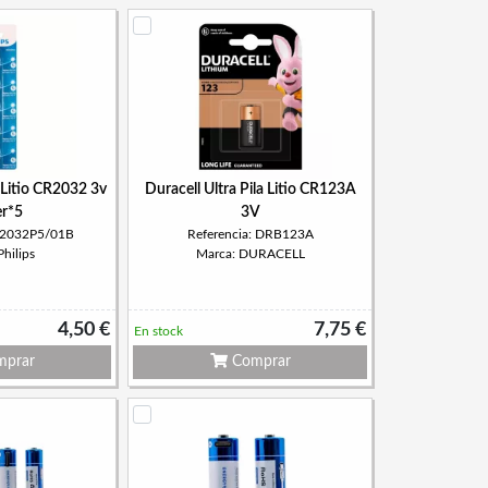
n Litio CR2032 3v
Duracell Ultra Pila Litio CR123A
er*5
3V
CR2032P5/01B
Referencia: DRB123A
hilips
Marca: DURACELL
4,50 €
7,75 €
En stock
prar
Comprar