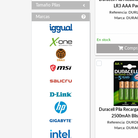
Tamaño Pilas
LR3 AAA Pa
Referencia: DU
Marcas
Marca: DURA
En stock
Compr
Duracell Pila Recar
2500mAh Blis
Referencia: DUR
Marca: DURA