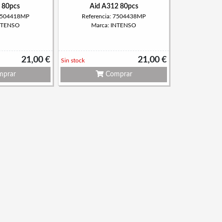
 80pcs
Aid A312 80pcs
 7504418MP
Referencia: 7504438MP
INTENSO
Marca: INTENSO
21,00 €
21,00 €
Sin stock
prar
Comprar