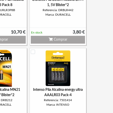
 Pack 8
1, 5V Blister*2
 DURLR3P8B
Referencia: DRBLR442
URACELL
Marca: DURACELL
10,70 €
3,80 €
En stock
prar
Comprar
Alcalina MN21
Intenso Pila Alcalina energy ultra
Blister*2
AAALR03 Pack-4
a: DRB212
Referencia: 7501414
URACELL
Marca: INTENSO