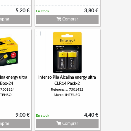
5,20 €
3,80 €
En stock
prar
Comprar
lina energy ultra
Intenso Pila Alcalina energy ultra
Box-24
CLR14 Pack-2
: 7501824
Referencia: 7501432
INTENSO
Marca: INTENSO
9,00 €
4,40 €
En stock
prar
Comprar