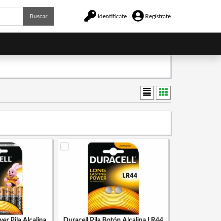
Buscar
Identifícate
Regístrate
er Pila Alcalina
Duracell Pila Botón Alcalina LR44