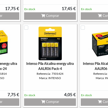
17,75 €
17,45 €
En stock
En stock
ar
Comprar
Com
 energy ultra
Intenso Pila Alcalina energy ultra
Intenso Pila Alca
x-24
AALR06 Pack-4
AALR06 
01814
Referencia: 7501424
Referencia
NSO
Marca: INTENSO
Marca: 
7,75 €
4,05 €
En stock
En stock
ar
Comprar
Com