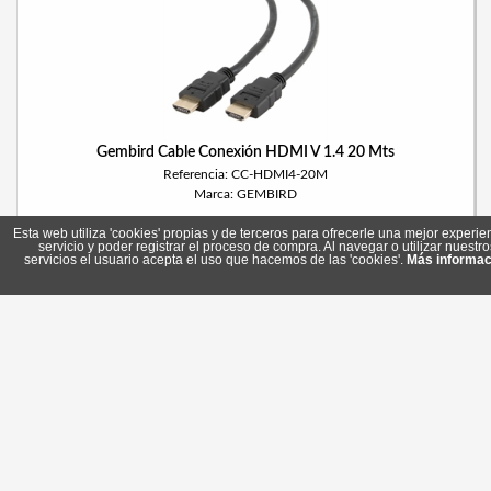
Gembird Cable Conexión HDMI V 1.4 20 Mts
Referencia: CC-HDMI4-20M
Marca: GEMBIRD
Esta web utiliza 'cookies' propias y de terceros para ofrecerle una mejor experie
servicio y poder registrar el proceso de compra. Al navegar o utilizar nuestro
servicios el usuario acepta el uso que hacemos de las 'cookies'.
Más informac
31,35 €
En stock
Comprar