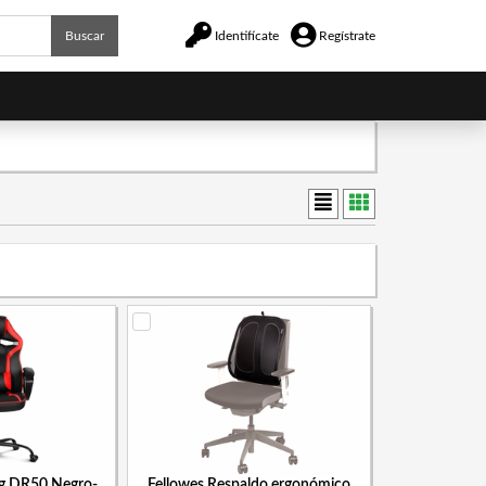
Buscar
Identifícate
Regístrate
ing DR50 Negro-
Fellowes Respaldo ergonómico