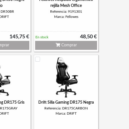
jo
rejilla Mesh Office
a: DR50BR
Referencia: 9191301
 DRIFT
Marca: Fellowes
145,75 €
48,50 €
En stock
prar
Comprar
ing DR175 Gris
Drift Silla Gaming DR175 Negra
 DR175GRAY
Referencia: DR175CARBON
 DRIFT
Marca: DRIFT