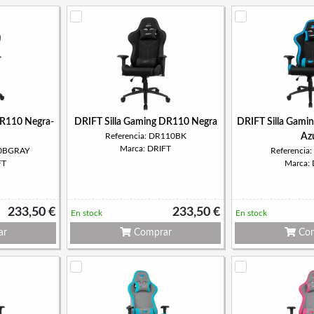
DR110 Negra-
DRIFT Silla Gaming DR110 Negra
DRIFT Silla Gami
Referencia: DR110BK
Az
Marca: DRIFT
10BGRAY
Referencia
FT
Marca:
233,50 €
233,50 €
En stock
En stock
ar
Comprar
Com