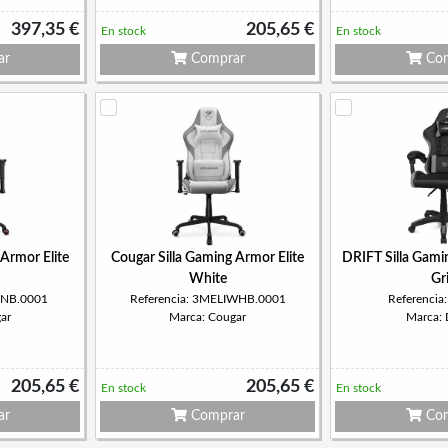
397,35 €
205,65 €
En stock
En stock
ar
Comprar
Com
 Armor Elite
Cougar Silla Gaming Armor Elite
DRIFT Silla Gam
White
Gr
PNB.0001
Referencia: 3MELIWHB.0001
Referenci
ar
Marca: Cougar
Marca:
205,65 €
205,65 €
En stock
En stock
ar
Comprar
Com