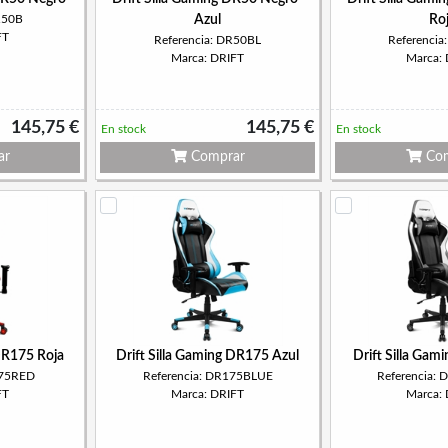
R50B
Azul
Ro
FT
Referencia: DR50BL
Referenci
Marca: DRIFT
Marca:
145,75 €
145,75 €
En stock
En stock
ar
Comprar
Com
 DR175 Roja
Drift Silla Gaming DR175 Azul
Drift Silla Gam
175RED
Referencia: DR175BLUE
Referencia:
FT
Marca: DRIFT
Marca: