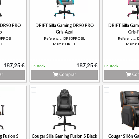
g DR90 PRO
DRIFT Silla Gaming DR90 PRO
DRIFT Silla Ga
o
Gris-Azul
Gris-
90PROB
Referencia: DR90PROBL
Referencia
FT
Marca: DRIFT
Marca:
187,25 €
187,25 €
En stock
En stock
ar
Comprar
Com
g Fusion S
Cougar Silla Gaming Fusion S Black
Cougar Sillón G