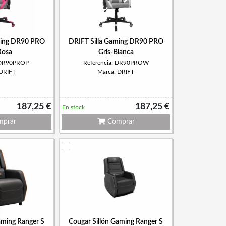
ming DR90 PRO
DRIFT Silla Gaming DR90 PRO
Rosa
Gris-Blanca
: DR90PROP
Referencia: DR90PROW
 DRIFT
Marca: DRIFT
187,25 €
187,25 €
En stock
prar
Comprar
aming Ranger S
Cougar Sillón Gaming Ranger S