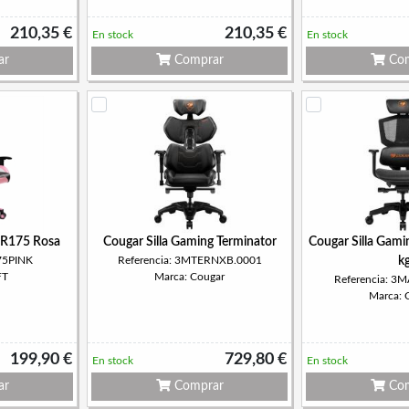
210,35 €
210,35 €
En stock
En stock
ar
Comprar
Com
 DR175 Rosa
Cougar Silla Gaming Terminator
Cougar Silla Gam
75PINK
Referencia: 3MTERNXB.0001
k
FT
Marca: Cougar
Referencia: 
Marca: 
199,90 €
729,80 €
En stock
En stock
ar
Comprar
Com