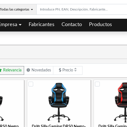
Todas las categorías
Empresa
Fabricantes
Contacto
Productos
Relevancia
Novedades
Precio
 DR50 Negro
Drift Silla Gaming DR50 Negro-
Drift Silla Gam