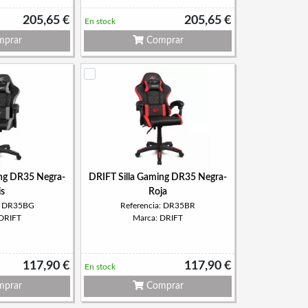
205,65 €
205,65 €
En stock
prar
Comprar
ing DR35 Negra-
DRIFT Silla Gaming DR35 Negra-
is
Roja
a: DR35BG
Referencia: DR35BR
 DRIFT
Marca: DRIFT
117,90 €
117,90 €
En stock
prar
Comprar