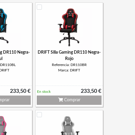
ng DR110 Negra-
DRIFT Silla Gaming DR110 Negra-
ul
Rojo
: DR110BL
Referencia: DR110BR
 DRIFT
Marca: DRIFT
233,50 €
233,50 €
En stock
prar
Comprar