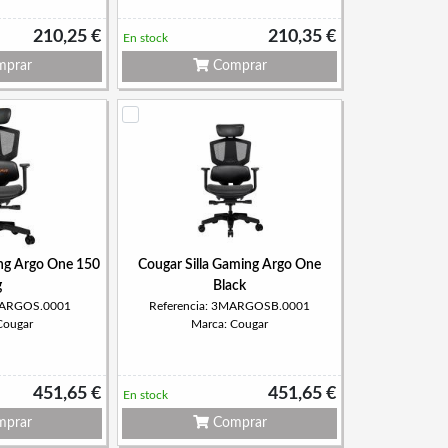
210,25 €
210,35 €
En stock
prar
Comprar
ing Argo One 150
Cougar Silla Gaming Argo One
g
Black
3MARGOS.0001
Referencia: 3MARGOSB.0001
Cougar
Marca: Cougar
451,65 €
451,65 €
En stock
prar
Comprar