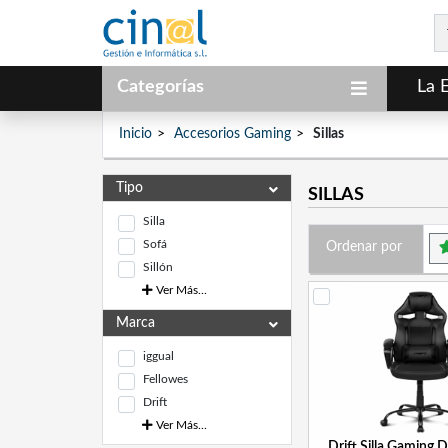
Categorías
La 
Inicio
Accesorios Gaming
Sillas
Tipo
SILLAS
Silla
Sofá
Ordenar por
Sillón
Ver Más...
Marca
iggual
Fellowes
Drift
Ver Más...
Drift Silla Gaming